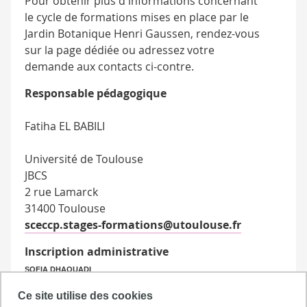
Pour obtenir plus d'informations concernant
le cycle de formations mises en place par le
Jardin Botanique Henri Gaussen, rendez-vous
sur la
page dédiée
ou adressez votre
demande aux contacts ci-contre.
Responsable pédagogique
Fatiha EL BABILI
Université de Toulouse
JBCS
2 rue Lamarck
31400 Toulouse
sceccp.stages-formations@utoulouse.fr
Inscription administrative
SOFIA DHAOUADI
Ce site utilise des cookies
Mission Formation Continue et Apprentissage