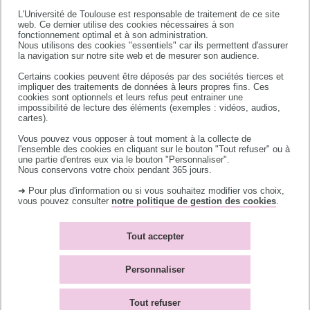
1 avenue Latécoère
L'Université de Toulouse est responsable de traitement de ce site
web. Ce dernier utilise des cookies nécessaires à son
31062 Toulouse cedex 9
fonctionnement optimal et à son administration.
Nous utilisons des cookies "essentiels" car ils permettent d'assurer
la navigation sur notre site web et de mesurer son audience.
Tél : +33 (0)5 61 55 87 05
mfca.formationqualifiante@utoulouse.fr
Certains cookies peuvent être déposés par des sociétés tierces et
impliquer des traitements de données à leurs propres fins. Ces
cookies sont optionnels et leurs refus peut entrainer une
sofia.dhaouadi@utoulouse.fr
impossibilité de lecture des éléments (exemples : vidéos, audios,
cartes).
Vous pouvez vous opposer à tout moment à la collecte de
l'ensemble des cookies en cliquant sur le bouton "Tout refuser" ou à
une partie d'entres eux via le bouton "Personnaliser".
Nous conservons votre choix pendant 365 jours.
➜ Pour plus d'information ou si vous souhaitez modifier vos choix,
vous pouvez consulter
notre politique de gestion des cookies
.
Stages
Pour obtenir plus d'informations concernant
Tout accepter
les offres de stage du Jardin Botanique Henri
Gaussen, rendez-vous sur la
page dédiée
ou
Personnaliser
adressez votre candidature spontanée à
l'adresse ci-contre.
Tout refuser