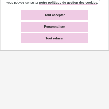
vous pouvez consulter
notre politique de gestion des cookies
.
Crosse
© Charlotte Candido
Tout accepter
fougère
-
Personnaliser
Tout refuser
Crosse
© Charlotte Candido
fougère
-