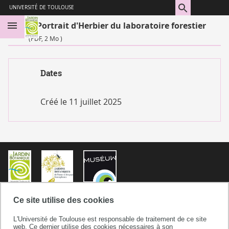
Aller
Navigation
Accès
Connexion
UNIVERSITÉ DE TOULOUSE
au
directs
Portrait d'Herbier du laboratoire forestier
contenu
(PDF, 2 Mo )
Dates
Créé le
11 juillet 2025
Ce site utilise des cookies
Jardin Botanique Henri Gaussen
L'Université de Toulouse est responsable de traitement de ce site
2, rue Lamarck
web. Ce dernier utilise des cookies nécessaires à son