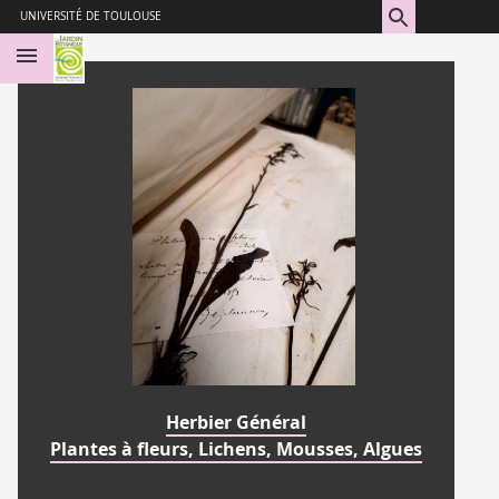
Aller
Navigation
Accès
Connexion
UNIVERSITÉ DE TOULOUSE
au
directs
contenu
Herbier Général
Plantes à fleurs, Lichens, Mousses, Algues