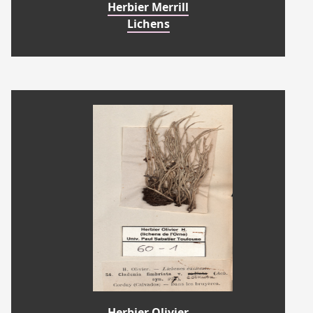
Herbier Merrill
Lichens
Herbier Olivier